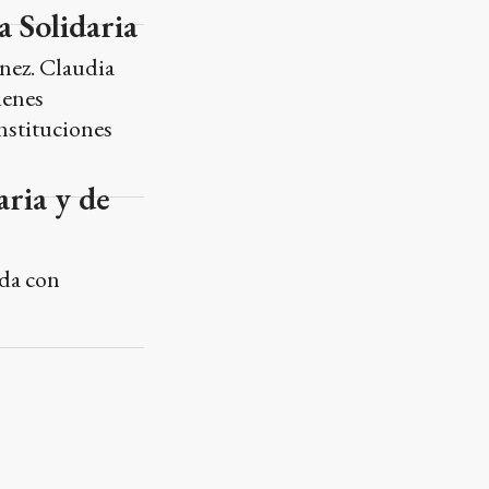
a Solidaria
énez. Claudia
ienes
instituciones
ria y de
ada con