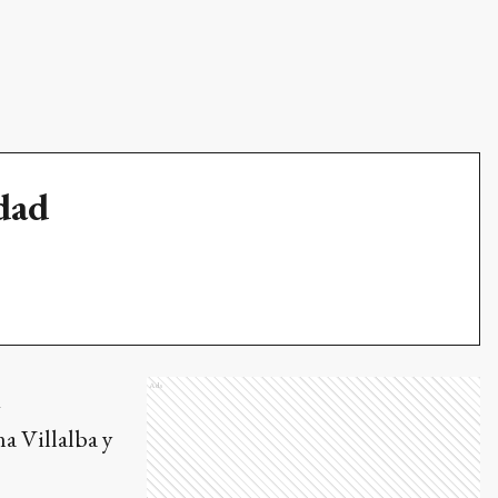
udad
l
Ads
na Villalba y