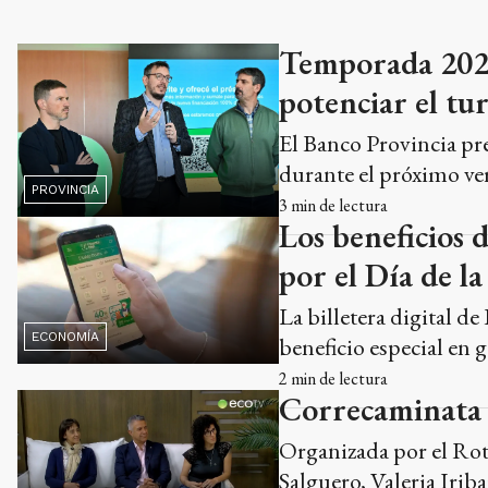
Temporada 2026:
potenciar el t
El Banco Provincia pre
durante el próximo ve
PROVINCIA
3
min de lectura
Los beneficios 
por el Día de l
La billetera digital 
ECONOMÍA
beneficio especial en 
2
min de lectura
Correcaminata 
Organizada por el Rot
Salguero, Valeria Iriba