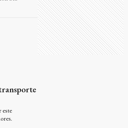
 transporte
r este
ores.