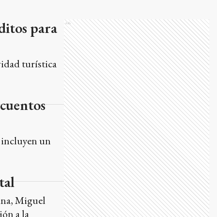
ditos para
Ads
idad turística
scuentos
 incluyen un
tal
ina, Miguel
ión a la