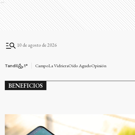
Ads
10 de agosto de 2026
Campo
La Vidriera
Oído Agudo
Opinión
Tandil
1
°
BENEFICIOS