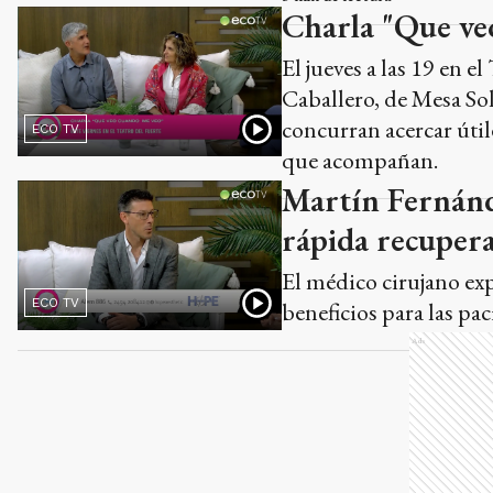
Charla "Que veo
El jueves a las 19 en 
Caballero, de Mesa Soli
concurran acercar útil
ECO TV
que acompañan.
Martín Fernánde
rápida recuper
El médico cirujano exp
ECO TV
beneficios para las pac
Ads