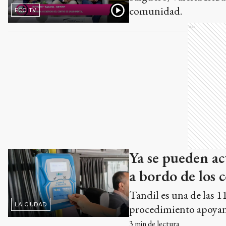
comunidad.
ECO TV
Ads
Ya se pueden act
a bordo de los c
Tandil es una de las 11
LA CIUDAD
procedimiento apoyand
3
min de lectura