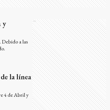
 y
Ads
. Debido a las
do.
de la línea
re 4 de Abril y