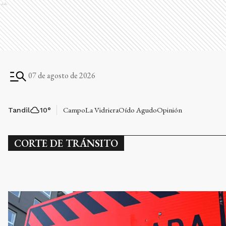
Ads
07 de agosto de 2026
Campo
La Vidriera
Oído Agudo
Opinión
Tandil
10
°
CORTE DE TRÁNSITO