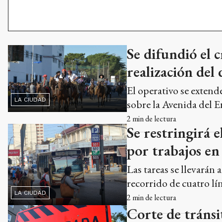
Se difundió el 
realización del 
El operativo se extend
LA CIUDAD
sobre la Avenida del 
2
min de lectura
Se restringirá 
por trabajos en
Las tareas se llevarán
recorrido de cuatro lí
LA CIUDAD
2
min de lectura
Corte de tránsi