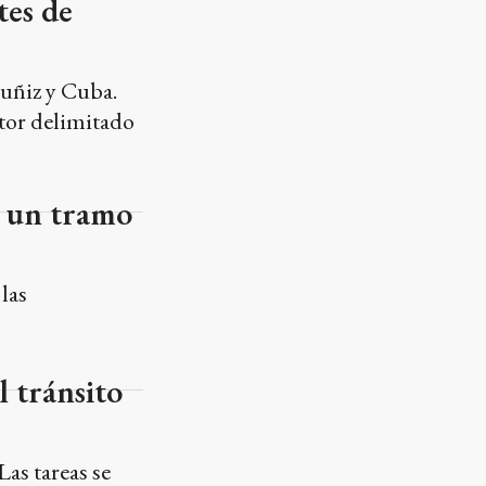
tes de
Muñiz y Cuba.
ctor delimitado
en un tramo
las
l tránsito
as tareas se