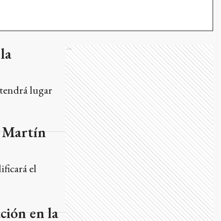
la
Ads
 tendrá lugar
n Martín
ficará el
ción en la