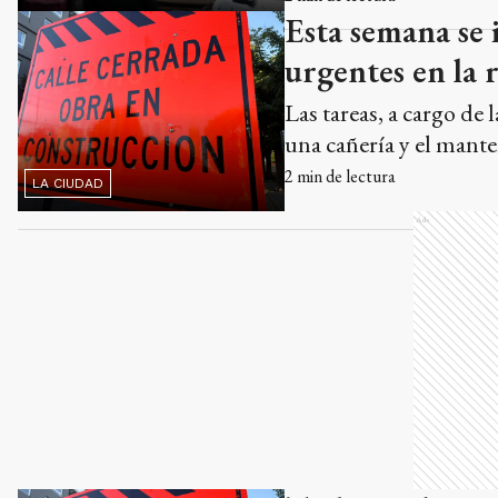
Esta semana se 
urgentes en la r
Las tareas, a cargo de
una cañería y el mant
2
min de lectura
LA CIUDAD
Ads