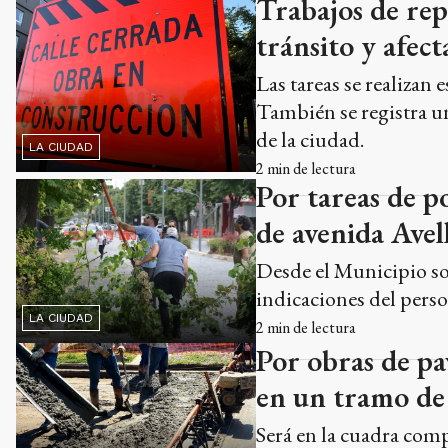
Trabajos de rep
tránsito y afec
Las tareas se realizan
También se registra un
de la ciudad.
LA CIUDAD
2
min de lectura
Por tareas de p
de avenida Avel
Desde el Municipio sol
indicaciones del perso
LA CIUDAD
2
min de lectura
Por obras de pa
en un tramo de 
Será en la cuadra com