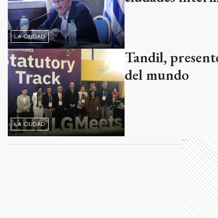
LA CIUDAD
Tandil, presen
del mundo
LA CIUDAD
Ads