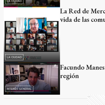
LA CIUDAD
La Red de Merco
vida de las com
LA CIUDAD
Facundo Manes d
región
INTERÉS GENERAL
Ads