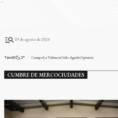
Ads
09 de agosto de 2026
Campo
La Vidriera
Oído Agudo
Opinión
Tandil
2
°
CUMBRE DE MERCOCIUDADES