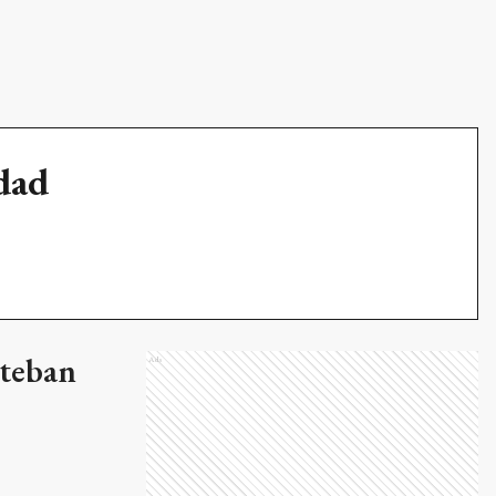
udad
steban
Ads