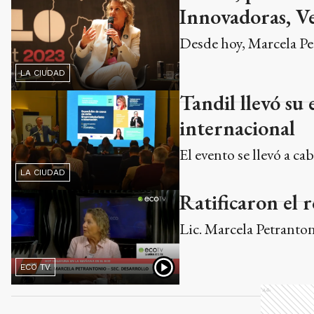
Innovadoras, Ve
Desde hoy, Marcela Pet
LA CIUDAD
Tandil llevó su
internacional
El evento se llevó a c
LA CIUDAD
Ratificaron el 
Lic. Marcela Petranton
ECO TV
Ads