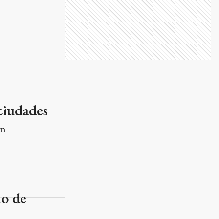
ciudades
on
io de