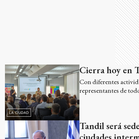
Cierra hoy en T
Con diferentes activid
representantes de tod
LA CIUDAD
Tandil será sed
ciudades inter