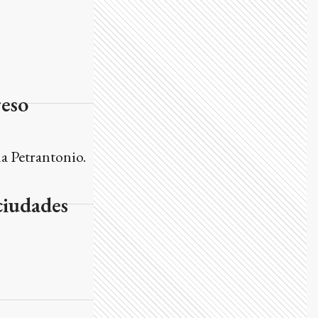
reso
la Petrantonio.
ciudades