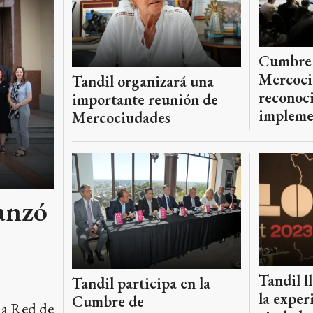
Cumbre
Mercoci
Tandil organizará una
reconoci
importante reunión de
impleme
Mercociudades
anzó
Tandil l
Tandil participa en la
la exper
Cumbre de
la Red de