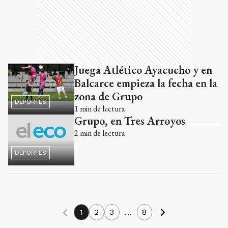
Juega Atlético Ayacucho y en
Balcarce empieza la fecha en la
zona de Grupo
DEPORTES
1
min de lectura
Grupo, en Tres Arroyos
2
min de lectura
DEPORTES
1
2
3
...
8