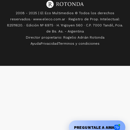
2008 - 2025 | El Eco Multimedios © Todos los derechos
reservados.· www.eleco.com.ar · Registro de Prop. Intelectual:
82511620. · Edición Nº
6975
· H. Yrigoyen 560 · C.P. 7000 Tandil, Pcia.
de Bs. As. - Argentina
Director propietario: Rogelio Adrián Rotonda
Ayuda
Privacidad
Terminos y condiciones
PREGUNTALE A AMA