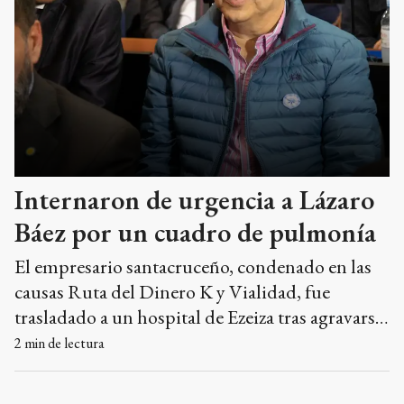
Internaron de urgencia a Lázaro
Báez por un cuadro de pulmonía
El empresario santacruceño, condenado en las
causas Ruta del Dinero K y Vialidad, fue
trasladado a un hospital de Ezeiza tras agravarse
su estado de salud. Sus abogados habían
2
min de lectura
solicitado en reiteradas oportunidades el
beneficio de la prisión domiciliaria por sus