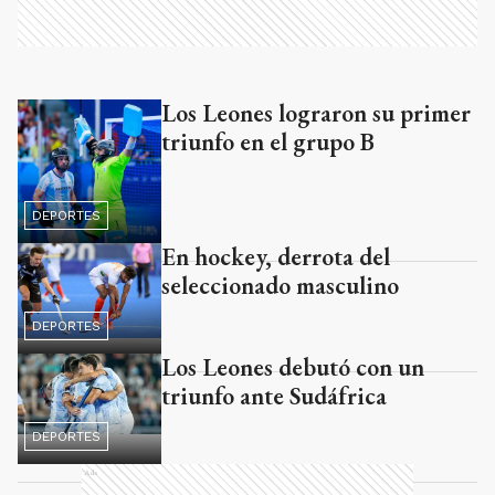
Los Leones lograron su primer
Ads
triunfo en el grupo B
DEPORTES
En hockey, derrota del
seleccionado masculino
DEPORTES
Los Leones debutó con un
triunfo ante Sudáfrica
DEPORTES
Ads