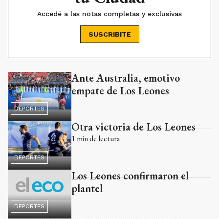
Accedé a las notas completas y exclusivas
SUSCRIBITE
Ante Australia, emotivo
Ads
empate de Los Leones
DEPORTES
Otra victoria de Los Leones
1
min de lectura
DEPORTES
Los Leones confirmaron el
plantel
DEPORTES