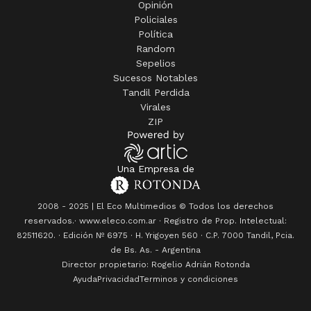
Opinión
Policiales
Política
Random
Sepelios
Sucesos Notables
Tandil Perdida
Virales
ZIP
Una Empresa de
2008 - 2025 | El Eco Multimedios © Todos los derechos
reservados.· www.eleco.com.ar · Registro de Prop. Intelectual:
82511620. · Edición Nº
6975
· H. Yrigoyen 560 · C.P. 7000 Tandil, Pcia.
de Bs. As. - Argentina
Director propietario: Rogelio Adrián Rotonda
Ayuda
Privacidad
Terminos y condiciones