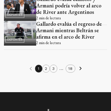
Armani podría volver al arco
de River ante Argentinos
DEPORTES
2
min de lectura
Gallardo evalúa el regreso de
Armani mientras Beltrán se
afirma en el arco de River
DEPORTES
2
min de lectura
1
2
3
...
18