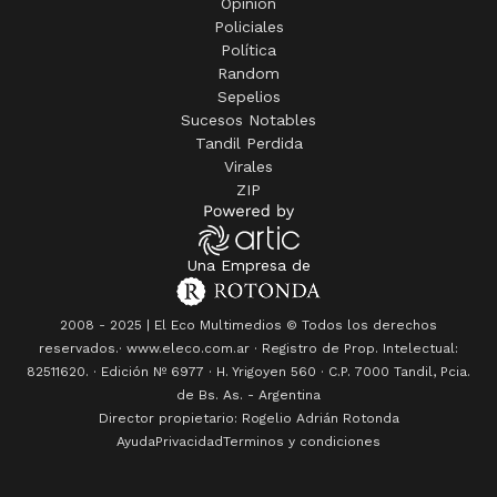
Opinión
Policiales
Política
Random
Sepelios
Sucesos Notables
Tandil Perdida
Virales
ZIP
Una Empresa de
2008 - 2025 | El Eco Multimedios © Todos los derechos
reservados.· www.eleco.com.ar · Registro de Prop. Intelectual:
82511620. · Edición Nº
6977
· H. Yrigoyen 560 · C.P. 7000 Tandil, Pcia.
de Bs. As. - Argentina
Director propietario: Rogelio Adrián Rotonda
Ayuda
Privacidad
Terminos y condiciones