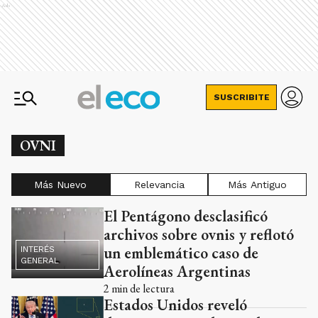
Ads
SUSCRIBITE
OVNI
Más Nuevo
Relevancia
Más Antiguo
El Pentágono desclasificó
Ads
archivos sobre ovnis y reflotó
un emblemático caso de
INTERÉS
GENERAL
Aerolíneas Argentinas
2
min de lectura
Estados Unidos reveló