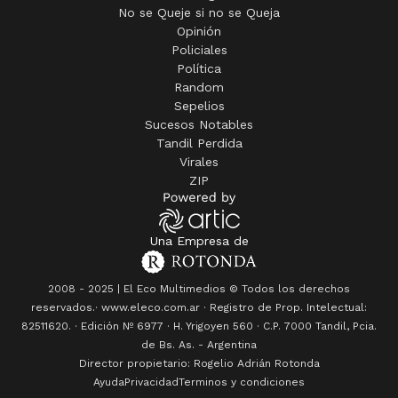
No se Queje si no se Queja
Opinión
Policiales
Política
Random
Sepelios
Sucesos Notables
Tandil Perdida
Virales
ZIP
Una Empresa de
2008 - 2025 | El Eco Multimedios © Todos los derechos
reservados.· www.eleco.com.ar · Registro de Prop. Intelectual:
82511620. · Edición Nº
6977
· H. Yrigoyen 560 · C.P. 7000 Tandil, Pcia.
de Bs. As. - Argentina
Director propietario: Rogelio Adrián Rotonda
Ayuda
Privacidad
Terminos y condiciones