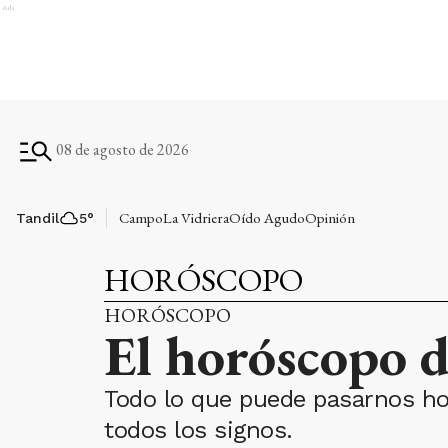
Ads
08 de agosto de 2026
Campo
La Vidriera
Oído Agudo
Opinión
Tandil
5
°
HORÓSCOPO
HORÓSCOPO
El horóscopo d
Todo lo que puede pasarnos ho
todos los signos.