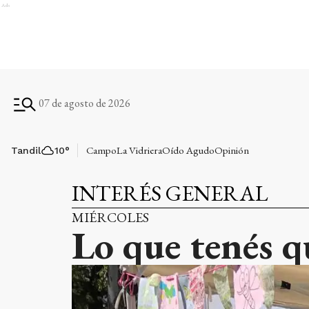
Ads
07 de agosto de 2026
Campo
La Vidriera
Oído Agudo
Opinión
Tandil
10
°
INTERÉS GENERAL
MIÉRCOLES
Lo que tenés q