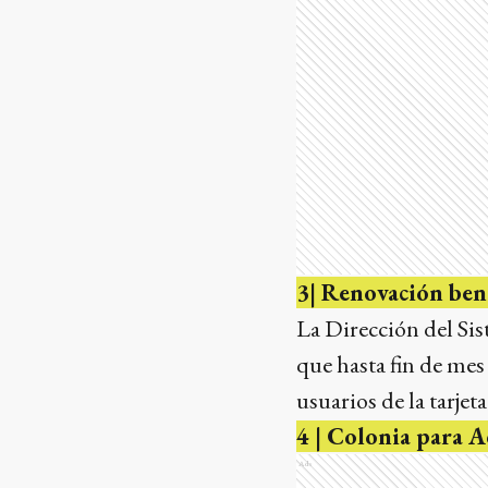
3| Renovación ben
La Dirección del Si
que hasta fin de mes
usuarios de la tarje
4 | Colonia para 
Ads