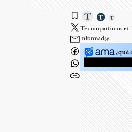
Te compartimos en
informad@:
¿qué 
Ads