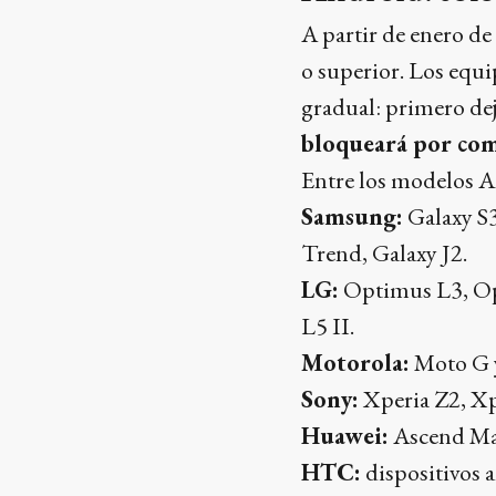
A partir de enero d
o superior. Los equ
gradual: primero dej
bloqueará por com
Entre los modelos A
Samsung:
Galaxy S3
Trend, Galaxy J2.
LG:
Optimus L3, Op
L5 II.
Motorola:
Moto G y
Sony:
Xperia Z2, Xp
Huawei:
Ascend Ma
HTC:
dispositivos a