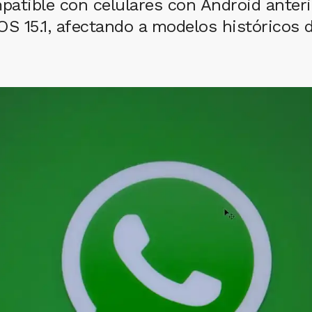
patible con celulares con Android anterio
OS 15.1, afectando a modelos históricos