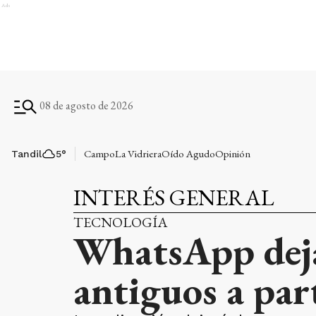
Ads
08 de agosto de 2026
Campo
La Vidriera
Oído Agudo
Opinión
Tandil
5
°
INTERÉS GENERAL
TECNOLOGÍA
WhatsApp dejar
antiguos a par