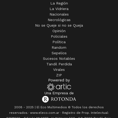
La Región
La Vidriera
Nacionales
Necrológicas
No se Queje si no se Queja
Opinión
Policiales
Política
Random
Sepelios
Sucesos Notables
Tandil Perdida
Virales
ZIP
Una Empresa de
2008 - 2025 | El Eco Multimedios © Todos los derechos
reservados.· www.eleco.com.ar · Registro de Prop. Intelectual: