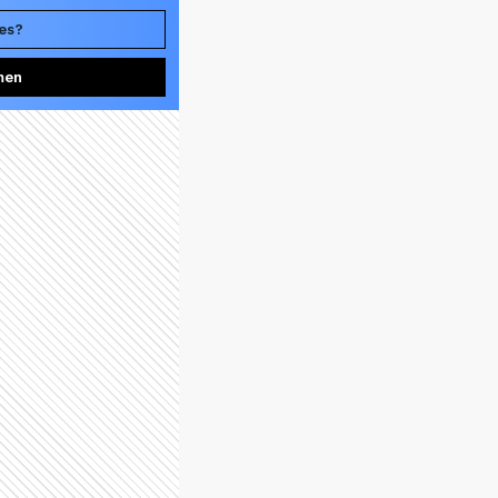
ves?
men