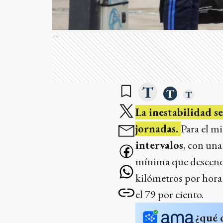
Ads
La inestabilidad s
jornadas.
Para el m
intervalos
, con un
mínima que descender
kilómetros por hora
el 79 por ciento.
¿qué 