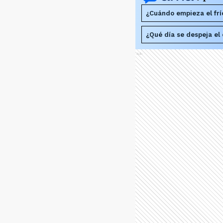
¿Cuándo empieza el frí
¿Qué día se despeja el 
Ads