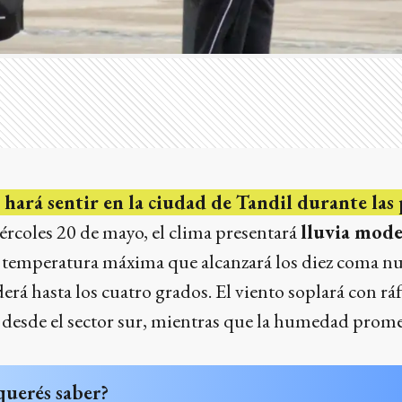
e hará sentir en la ciudad de Tandil durante las
iércoles 20 de mayo, el clima presentará
lluvia mode
a temperatura máxima que alcanzará los diez coma nu
á hasta los cuatro grados. El viento soplará con ráf
 desde el sector sur, mientras que la humedad prome
querés saber?