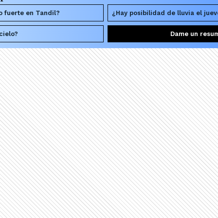
o fuerte en Tandil?
¿Hay posibilidad de lluvia el jue
cielo?
Dame un resu