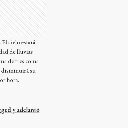
El cielo estará
dad de lluvias
ima de tres coma
o disminuirá su
or hora.
gged y adelantó