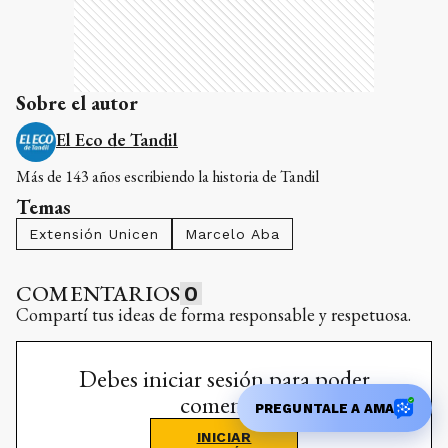
Más de 143 años escribiendo la historia de Tandil
Temas
Extensión Unicen
Marcelo Aba
COMENTARIOS
0
Compartí tus ideas de forma responsable y respetuosa.
Debes iniciar sesión para poder
comentar
INICIAR
SESIÓN
¿No tenés cuenta?
Registrate aquí
PREGUNTALE A AMA