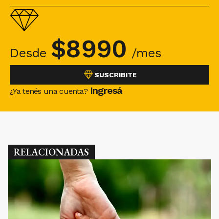
$
8990
Desde
/mes
SUSCRIBITE
Ingresá
¿Ya tenés una cuenta?
RELACIONADAS