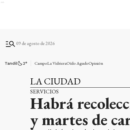
Ads
09 de agosto de 2026
Campo
La Vidriera
Oído Agudo
Opinión
Tandil
2
°
LA CIUDAD
SERVICIOS
Habrá recolecc
y martes de ca