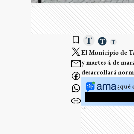
Ads
El Municipio de Ta
y martes 4 de marz
desarrollará nor
¿qué 
Ads