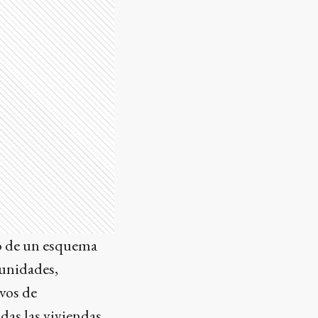
co de un esquema
 unidades,
vos de
das las viviendas