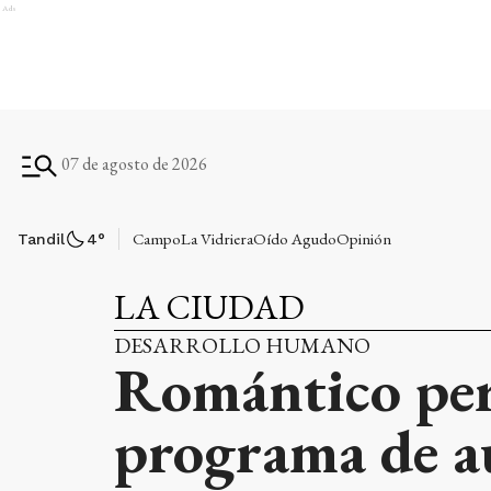
Ads
07 de agosto de 2026
Campo
La Vidriera
Oído Agudo
Opinión
Tandil
4
°
LA CIUDAD
DESARROLLO HUMANO
Romántico pero
programa de a