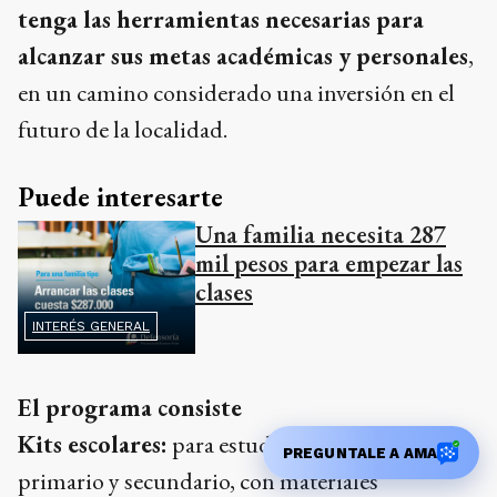
tenga las herramientas necesarias para
alcanzar sus metas académicas y personales
,
en un camino considerado una inversión en el
futuro de la localidad.
Puede interesarte
Una familia necesita 287
mil pesos para empezar las
clases
INTERÉS GENERAL
El programa consiste
Kits escolares:
para estudiantes de nivel
PREGUNTALE A AMA
primario y secundario, con materiales