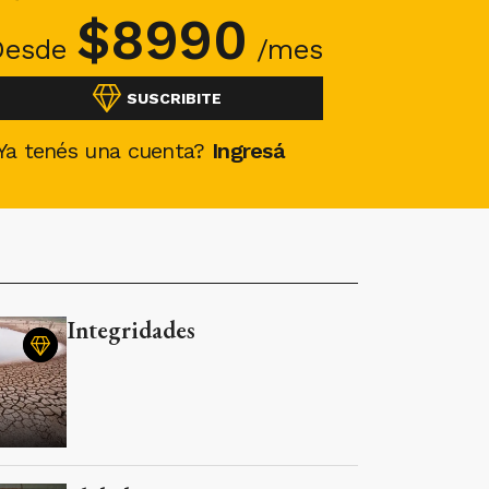
$
8990
Desde
/mes
SUSCRIBITE
Ya tenés una cuenta?
Ingresá
Integridades