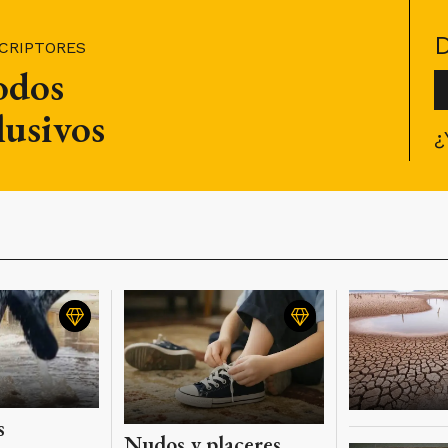
SCRIPTORES
todos
lusivos
¿
s
Nudos y placeres