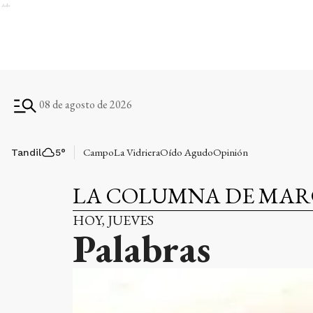
Ads
08 de agosto de 2026
Campo
La Vidriera
Oído Agudo
Opinión
Tandil
5
°
LA COLUMNA DE MAR
HOY, JUEVES
Palabras