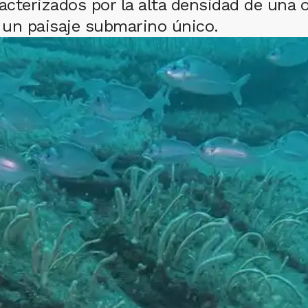
acterizados por la alta densidad de una 
 un paisaje submarino único.