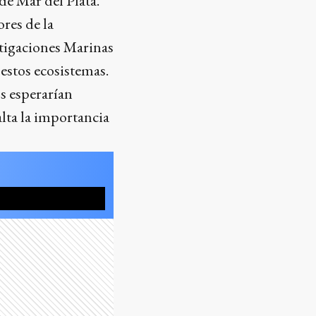
de Mar del Plata.
res de la
stigaciones Marinas
 estos ecosistemas.
s esperarían
alta la importancia