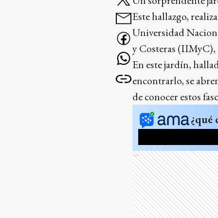
Un sorprendente jard
Este hallazgo, reali
Universidad Naciona
y Costeras (IIMyC), 
En este jardín, hal
encontrarlo, se abren
de conocer estos fas
¿qué 
Ads