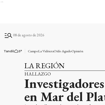
Ads
08 de agosto de 2026
Campo
La Vidriera
Oído Agudo
Opinión
Tandil
5
°
LA REGIÓN
HALLAZGO
Investigadores
en Mar del Pla