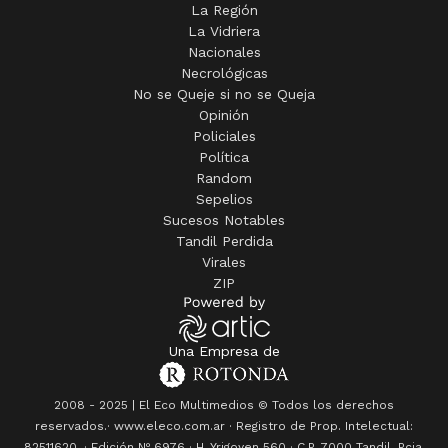
La Región
La Vidriera
Nacionales
Necrológicas
No se Queje si no se Queja
Opinión
Policiales
Política
Random
Sepelios
Sucesos Notables
Tandil Perdida
Virales
ZIP
Una Empresa de
2008 - 2025 | El Eco Multimedios © Todos los derechos
reservados.· www.eleco.com.ar · Registro de Prop. Intelectual:
82511620. · Edición Nº
6976
· H. Yrigoyen 560 · C.P. 7000 Tandil, Pcia.