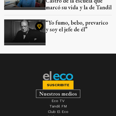
Castro de la escuela que
marcó su vida y la de Tandil
“Yo fumo, bebo, prevarico
y soy el jefe de él”
SUSCRIBITE
Nuestros medios
Eco TV
Tandil FM
Club El Eco