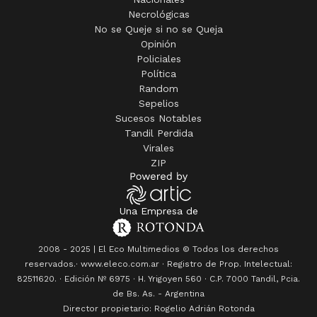
Necrológicas
No se Queje si no se Queja
Opinión
Policiales
Política
Random
Sepelios
Sucesos Notables
Tandil Perdida
Virales
ZIP
Una Empresa de
2008 - 2025 | El Eco Multimedios © Todos los derechos
reservados.· www.eleco.com.ar · Registro de Prop. Intelectual:
82511620. · Edición Nº
6975
· H. Yrigoyen 560 · C.P. 7000 Tandil, Pcia.
de Bs. As. - Argentina
Director propietario: Rogelio Adrián Rotonda