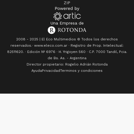
ZIP
Una Empresa de
2008 - 2025 | El Eco Multimedios © Todos los derechos
reservados.· www.eleco.com.ar · Registro de Prop. Intelectual:
82511620. · Edición Nº
6976
· H. Yrigoyen 560 · C.P. 7000 Tandil, Pcia.
de Bs. As. - Argentina
Director propietario: Rogelio Adrián Rotonda
Ayuda
Privacidad
Terminos y condiciones
El funeral del papa Francisco será el 26 de abril en la Plaza de San Pedro