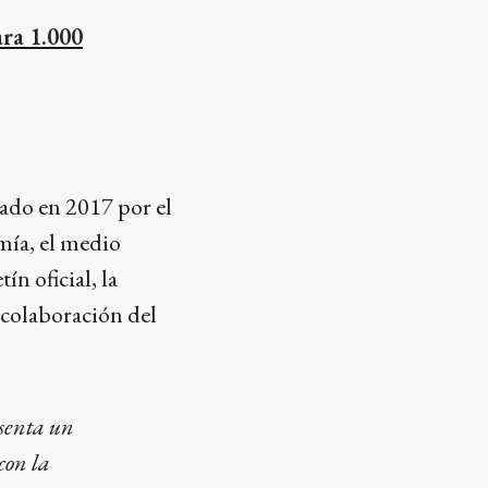
ara 1.000
eado en 2017 por el
omía, el medio
ín oficial, la
 colaboración del
esenta un
con la