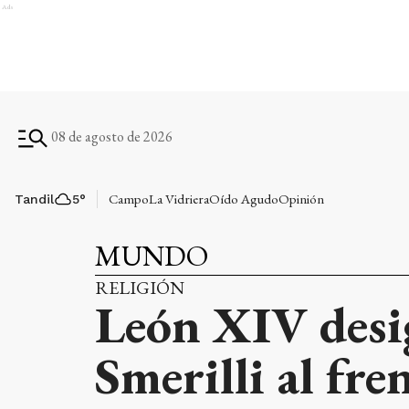
Ads
08 de agosto de 2026
Campo
La Vidriera
Oído Agudo
Opinión
Tandil
5
°
MUNDO
RELIGIÓN
León XIV desi
Smerilli al fr