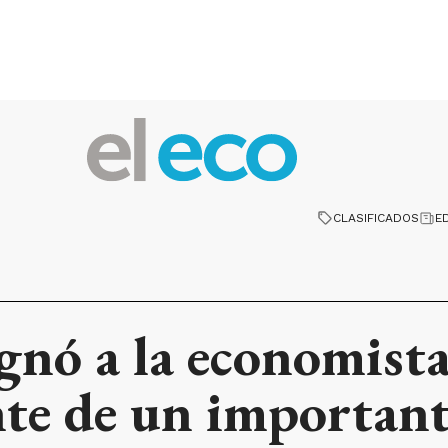
CLASIFICADOS
E
gnó a la economist
ente de un importan