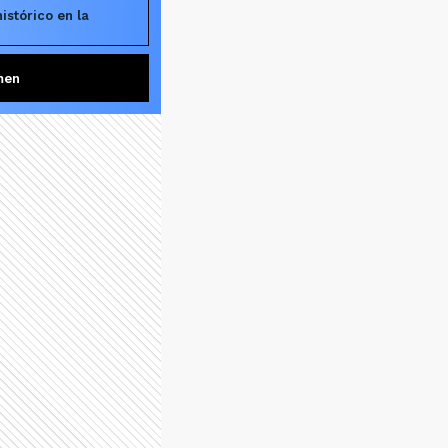
stórico en la
men