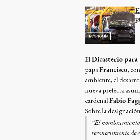
E
p
ECONOMÍA
El
Dicasterio para
papa
Francisco
, co
ambiente, el desarroll
nueva prefecta asumi
cardenal
Fabio Fag
Sobre la designación
“El nombramiento 
reconocimiento de s