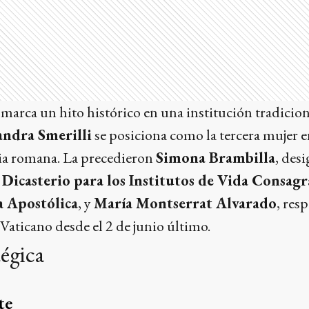
arca un hito histórico en una institución tradicio
andra Smerilli
se posiciona como la tercera mujer e
ria romana. La precedieron
Simona Brambilla
, des
l
Dicasterio para los Institutos de Vida Consagr
a Apostólica
, y
María Montserrat Alvarado
, res
aticano desde el 2 de junio último.
tégica
te