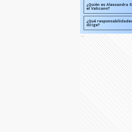
¿Quién es Alessandra S
el Vaticano?
¿Qué responsabilidades
dirige?
Ads