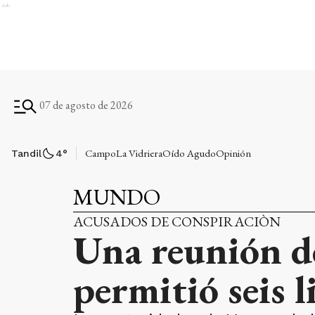
Ads
07 de agosto de 2026
Campo
La Vidriera
Oído Agudo
Opinión
Tandil
4
°
MUNDO
ACUSADOS DE CONSPIRACIÒN
Una reunión d
permitió seis l