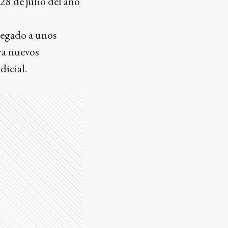
28 de julio del año
legado a unos
ra nuevos
dicial.