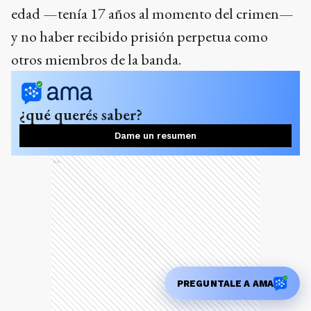
¿qué querés saber?
Dame un resumen
Ads
El fallo del magistrado aclara que la liberación
PREGUNTALE A AMA
se hará efectiva “siempre que no exista medida