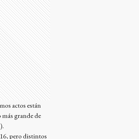
imos actos están
vo más grande de
).
6, pero distintos