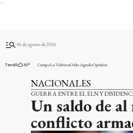
Ads
06 de agosto de 2026
Campo
La Vidriera
Oído Agudo
Opinión
Tandil
10
°
NACIONALES
GUERRA ENTRE EL ELN Y DISIDENC
Un saldo de al
conflicto arm