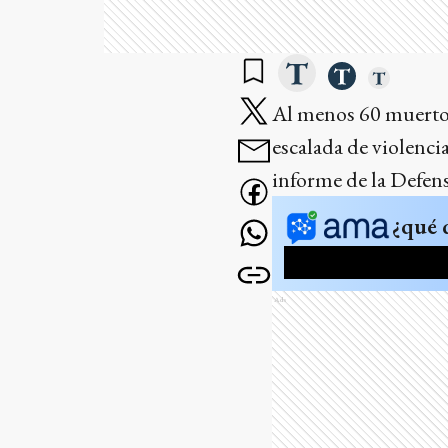
Al menos 60 muertos,
escalada de violenci
informe de la Defens
¿qué 
Ads