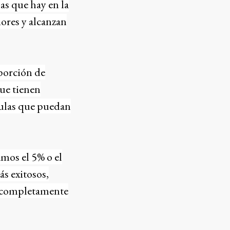
as que hay en la
iores y alcanzan
oporción de
que tienen
lulas que puedan
mos el 5% o el
s exitosos,
s completamente