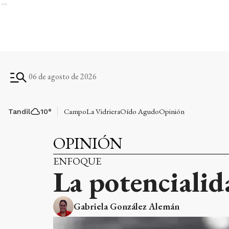
Ads
06 de agosto de 2026
Campo
La Vidriera
Oído Agudo
Opinión
Tandil
10
°
OPINIÓN
ENFOQUE
La potencialid
Gabriela González Alemán