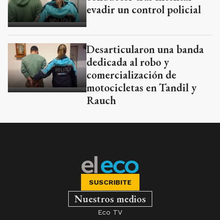
evadir un control policial
Desarticularon una banda
dedicada al robo y
comercialización de
motocicletas en Tandil y
Rauch
SUSCRIBITE
Nuestros medios
Eco TV