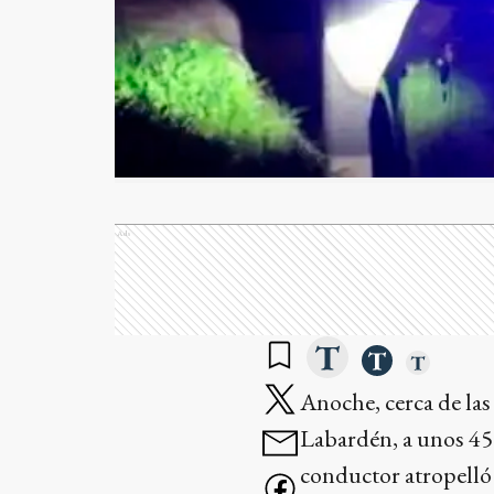
Ads
Anoche, cerca de las 
Labardén, a unos 45
conductor atropelló 