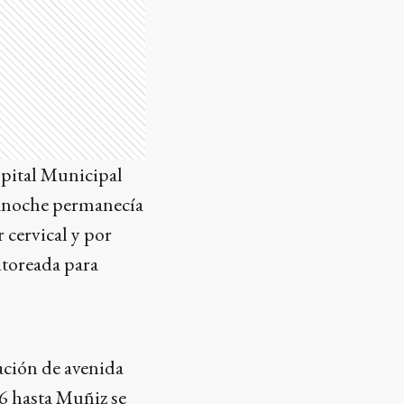
pital Municipal
 anoche permanecía
 cervical y por
itoreada para
uación de avenida
26 hasta Muñiz se