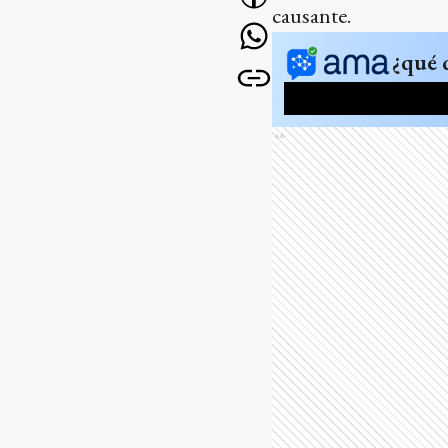
causante.
¿qué 
Ads