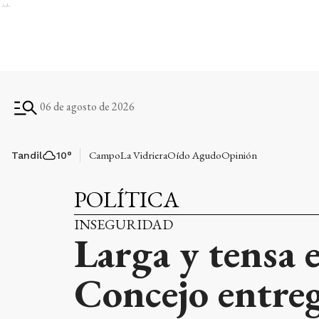
Ads
06 de agosto de 2026
Campo
La Vidriera
Oído Agudo
Opinión
Tandil
10
°
POLÍTICA
INSEGURIDAD
Larga y tensa 
Concejo entreg