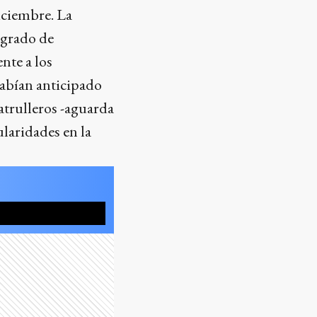
iciembre. La
tegrado de
nte a los
habían anticipado
atrulleros -aguarda
ularidades en la