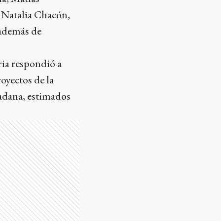
, Natalia Chacón,
 además de
ria respondió a
royectos de la
dadana, estimados