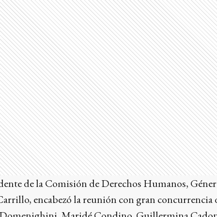
sidente de la Comisión de Derechos Humanos, Género
arrillo, encabezó la reunión con gran concurrencia d
a Domenighini, Maridé Condino, Guillermina Cadon