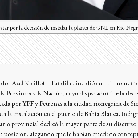
tar por la decisión de instalar la planta de GNL en Río Negr
nador Axel Kicillof a Tandil coincidió con el momen
a Provincia y la Nación, cuyo disparador fue la decis
tada por YPF y Petronas a la ciudad rionegrina de Si
ta la instalación en el puerto de Bahía Blanca. Indig
ario provincial dedicó la mayor parte de su discurso
u posición, alegando que le habían quedado concepto