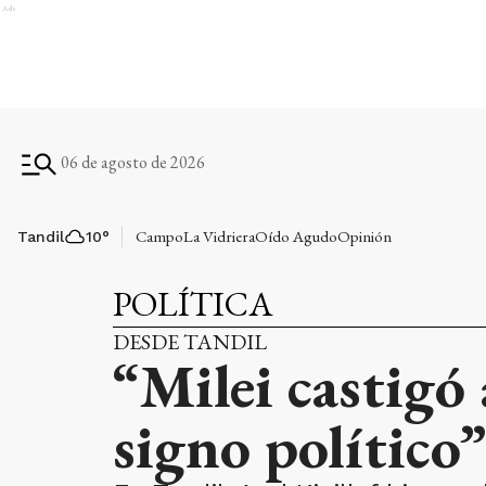
Ads
06 de agosto de 2026
Campo
La Vidriera
Oído Agudo
Opinión
Tandil
10
°
POLÍTICA
DESDE TANDIL
“Milei castigó 
signo político”