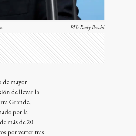
o.
PH:
Rody Becchi
to de mayor
ión de llevar la
erra Grande,
nado por la
 de más de 20
s por verter tras