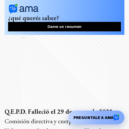
¿qué querés saber?
Dame un resumen
Ads
Q.E.P.D. Falleció el 29 de enero de 2025.
PREGUNTALE A AMA
Comisión directiva y cuerpo activo Bomberos