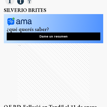
SILVERIO BRITES
¿qué querés saber?
Dame un resumen
Ads
Q.E.P.D. Falleció en Tandil el 31 de enero