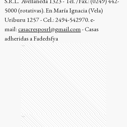
S.R.L. Avellaneda 1323 - Tel. /Fax.: (0249) 442-
5000 (rotativas). En María Ignacia (Vela)
Uriburu 1257 - Cel.: 2494-542970. e-
mail:
casacresposrl@gmail.com
- Casas
adheridas a Fadedsfya
Ads
Ads