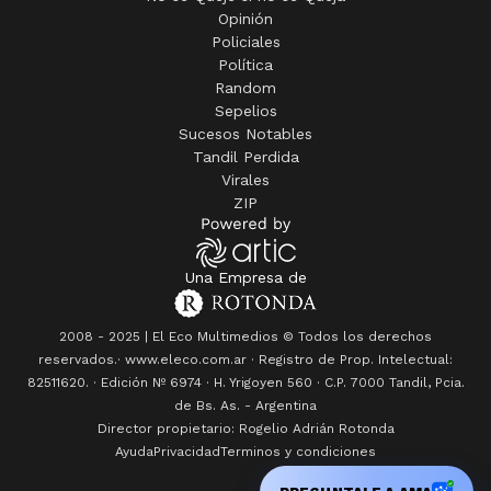
Opinión
Policiales
Política
Random
Sepelios
Sucesos Notables
Tandil Perdida
Virales
ZIP
Una Empresa de
2008 - 2025 | El Eco Multimedios © Todos los derechos
reservados.· www.eleco.com.ar · Registro de Prop. Intelectual:
82511620. · Edición Nº
6974
· H. Yrigoyen 560 · C.P. 7000 Tandil, Pcia.
de Bs. As. - Argentina
Director propietario: Rogelio Adrián Rotonda
Ayuda
Privacidad
Terminos y condiciones