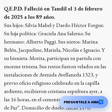
Q.E.P.D. Falleció en Tandil el 3 de febrero
de 2025 a los 89 años.
Sus hijos: Silvia Mabel y Dardo Héctor Forgue.
Su hija política: Graciela Ana Salerno. Su
hermano: Alberto Paggi. Sus nietos: Marina
Belén, Jacqueline, Mariela, Nicolás e Ignacio. Y
su bisnieta: Morita, participan su partida con
enorme tristeza. Sus restos fueron velados en las
instalaciones de Avenida Avellaneda 1323, y
previo oficio religioso celebrado en la capilla
ardiente, recibieron cristiana sepultura ayer, a
las 16 horas, en el cementerio parque “Pradera
PREGUNTALE A AMA
de Paz”. Domicilio de duelo: Alem 1176.