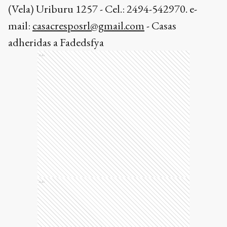
(Vela) Uriburu 1257 - Cel.: 2494-542970. e-
mail:
casacresposrl@gmail.com
- Casas
adheridas a Fadedsfya
Ads
Ads