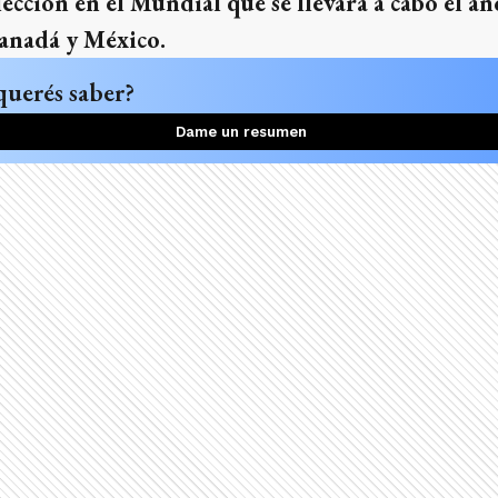
lección en el Mundial que se llevará a cabo el a
anadá y México.
querés saber?
Dame un resumen