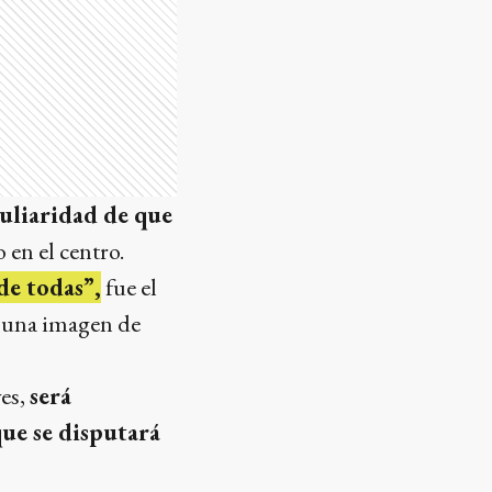
eculiaridad de que
en el centro.
de todas”,
fue el
ó una imagen de
ves,
será
que se disputará