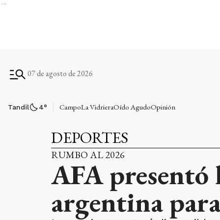
Ads
07 de agosto de 2026
Campo
La Vidriera
Oído Agudo
Opinión
Tandil
4
°
DEPORTES
RUMBO AL 2026
AFA presentó l
argentina par