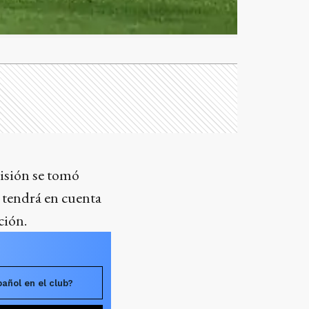
isión se tomó
 tendrá en cuenta
ción.
añol en el club?