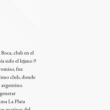
Boca, club en el
a sido el lejano 9
romiso, fue
ltimo club, donde
 argentino.
 generar
ima La Plata
Los motivos del