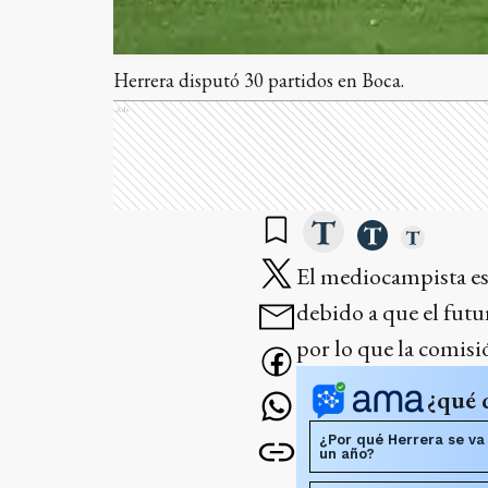
Herrera disputó 30 partidos en Boca.
Ads
El mediocampista es
debido a que el fut
por lo que la comisi
¿qué 
¿Por qué Herrera se v
un año?