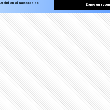
Orsini en el mercado de
Dame un resu