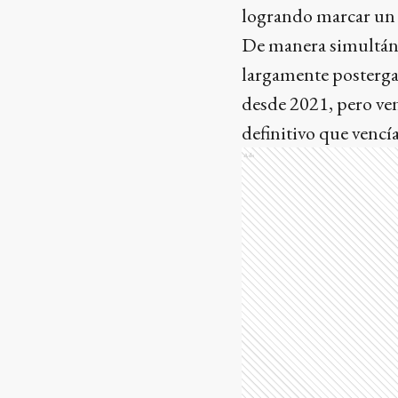
logrando marcar un s
De manera simultánea
largamente postergad
desde 2021, pero ven
definitivo que vencí
Ads