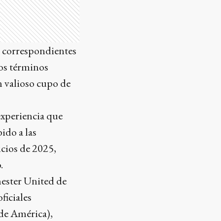
s correspondientes
nos términos
n valioso cupo de
 experiencia que
ido a las
icios de 2025,
.
chester United de
ficiales
 de América),