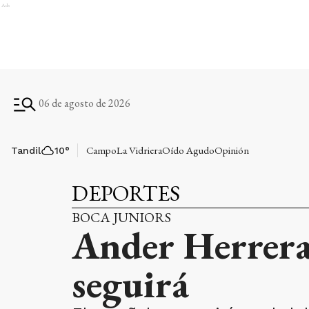
Ads
06 de agosto de 2026
Campo
La Vidriera
Oído Agudo
Opinión
Tandil
10
°
DEPORTES
BOCA JUNIORS
Ander Herrera 
seguirá