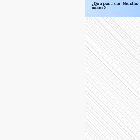
¿Qué pasa con Nicolás 
pases?
Ads