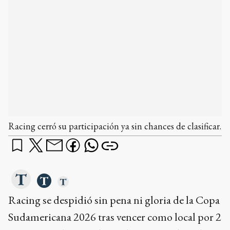
Racing cerró su participación ya sin chances de clasificar.
Racing se despidió sin pena ni gloria de la Copa
Sudamericana 2026 tras vencer como local por 2
a 0 a un modesto Independiente Petrolero de
Bolivia, en el marco de la sexta fecha del Grupo
E del certamen.
¿qué querés saber?
¿Cómo terminó Racing en la Copa Sudamericana?