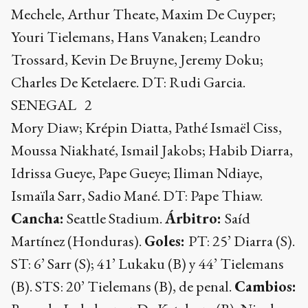
Mechele, Arthur Theate, Maxim De Cuyper;
Youri Tielemans, Hans Vanaken; Leandro
Trossard, Kevin De Bruyne, Jeremy Doku;
Charles De Ketelaere. DT: Rudi Garcia.
SENEGAL 2
Mory Diaw; Krépin Diatta, Pathé Ismaël Ciss,
Moussa Niakhaté, Ismail Jakobs; Habib Diarra,
Idrissa Gueye, Pape Gueye; Iliman Ndiaye,
Ismaïla Sarr, Sadio Mané. DT: Pape Thiaw.
Cancha:
Seattle Stadium.
Árbitro:
Saíd
Martínez (Honduras).
Goles:
PT: 25’ Diarra (S).
ST: 6’ Sarr (S); 41’ Lukaku (B) y 44’ Tielemans
(B). STS: 20’ Tielemans (B), de penal.
Cambios: