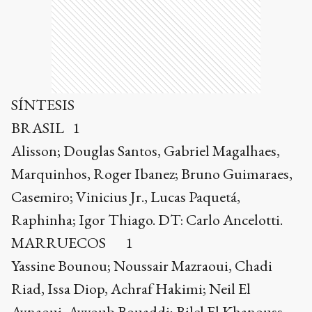
SÍNTESIS
BRASIL 1
Alisson; Douglas Santos, Gabriel Magalhaes,
Marquinhos, Roger Ibanez; Bruno Guimaraes,
Casemiro; Vinicius Jr., Lucas Paquetá,
Raphinha; Igor Thiago. DT: Carlo Ancelotti.
MARRUECOS 1
Yassine Bounou; Noussair Mazraoui, Chadi
Riad, Issa Diop, Achraf Hakimi; Neil El
Aynaoui, Ayyoub Bouaddi; Bilel El Khanouss,