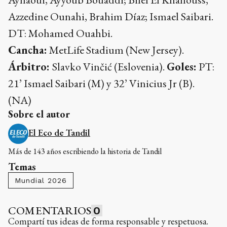
Azzedine Ounahi, Brahim Díaz; Ismael Saibari.
DT: Mohamed Ouahbi.
Cancha:
MetLife Stadium (New Jersey).
Árbitro:
Slavko Vinčić (Eslovenia).
Goles:
PT:
21’ Ismael Saibari (M) y 32’ Vinicius Jr (B).
(NA)
Sobre el autor
El Eco de Tandil
Más de 143 años escribiendo la historia de Tandil
Temas
Mundial 2026
COMENTARIOS
0
Compartí tus ideas de forma responsable y respetuosa.