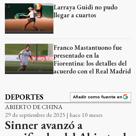
Franco Mastantuono fue
presentado en la
Fiorentina: los detalles del
acuerdo con el Real Madrid
DEPORTES
Añadir como fuente en
ABIERTO DE CHINA
29 de septiembre de 2025 | hace 10 meses
Sinner avanzó a
semifinales del Abierto de
China tras vencer a