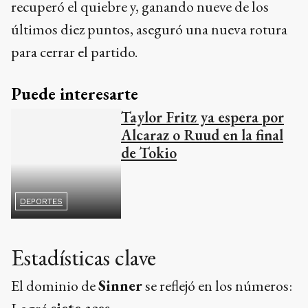
DEPORTES
Estadísticas clave
El dominio de
Sinner
se reflejó en los números:
Logró
siete aces
.
Ganó el
70%
de puntos con su primer servicio.
Concretó
cinco quiebres
en once
oportunidades.
Próximo rival y temporada
Sinner
se enfrentará en semifinales al
australiano
Alex de Miñaur
(n.∘8). El italiano
mantiene una temporada casi impecable en
pista dura, sumando ya
dos títulos en 2025
: