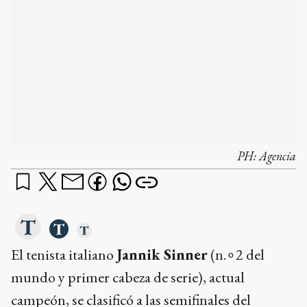
El tenista italiano
Jannik Sinner
(n.∘2 del
mundo y primer cabeza de serie), actual
campeón, se clasificó a las semifinales del
Abierto de China
al derrotar al húngaro
Fabián Marozsán
(n.∘57) por
6-1 y 7-5
en 1
hora y 21 minutos.
¿qué querés saber?
Dame un resumen
Ads