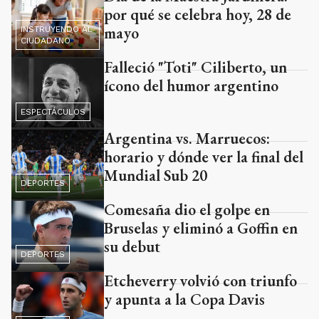
por qué se celebra hoy, 28 de
mayo
INSTRUYENDO AL
CIUDADANO
Falleció "Toti" Ciliberto, un
ícono del humor argentino
ESPECTÁCULOS
Argentina vs. Marruecos:
horario y dónde ver la final del
Mundial Sub 20
DEPORTES
Comesaña dio el golpe en
Bruselas y eliminó a Goffin en
su debut
DEPORTES
Etcheverry volvió con triunfo
y apunta a la Copa Davis