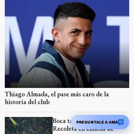
Thiago Almada, el pase más caro de la
historia del club
Boca también enfrentaría a
PREGUNTALE A AMA
Recoleta en cancha de