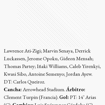
Lawrence Ati-Zigi; Marvin Senaya, Derrick
Luckassen, Jerome Opoku, Gideon Mensah;
Thomas Partey; Iñaki Williams, Caleb Yirenkyi,
Kwasi Sibo, Antoine Semenyo; Jordan Ayew.
DT: Carlos Queiroz.
Cancha:
Arrowhead Stadium.
Árbitro:
Clement Turpin (Francia).
Gol:
PT: 14’ Arias
(C).
Cambios:
Luis Suárez por Córdoba (C),