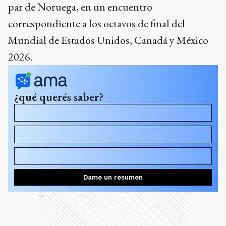
par de Noruega, en un encuentro
correspondiente a los octavos de final del
Mundial de Estados Unidos, Canadá y México
2026.
¿qué querés saber?
¿A qué hora se juega Brasil vs Noruega y dónde se ve?
¿Cómo llegó Brasil a octavos después de la fase de
grupos?
¿Quiénes son los goleadores estrella de Brasil y
Noruega en el torneo?
Dame un resumen
Ads