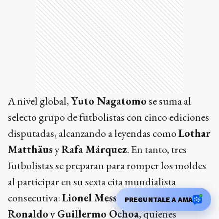
A nivel global,
Yuto Nagatomo
se suma al
selecto grupo de futbolistas con cinco ediciones
disputadas, alcanzando a leyendas como
Lothar
Matthäus
y
Rafa Márquez
. En tanto, tres
futbolistas se preparan para romper los moldes
al participar en su sexta cita mundialista
consecutiva:
Lionel Messi
,
Cristiano
PREGUNTALE A AMA
Ronaldo
y
Guillermo Ochoa
, quienes