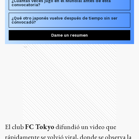
¿Cuántas veces jugó en el Mundial antes de esta
convocatoria?
¿Qué otro japonés vuelve después de tiempo sin ser
convocado?
Dame un resumen
Ads
El club
FC Tokyo
difundió un video que
rápidamente se volvió viral, donde se observa la