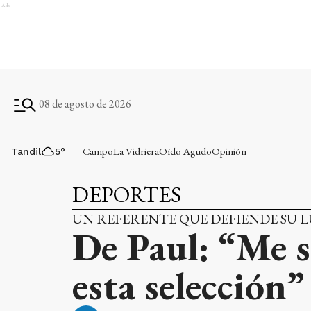
Ads
08 de agosto de 2026
Campo
La Vidriera
Oído Agudo
Opinión
Tandil
5
°
DEPORTES
UN REFERENTE QUE DEFIENDE SU 
De Paul: “Me s
esta selección”