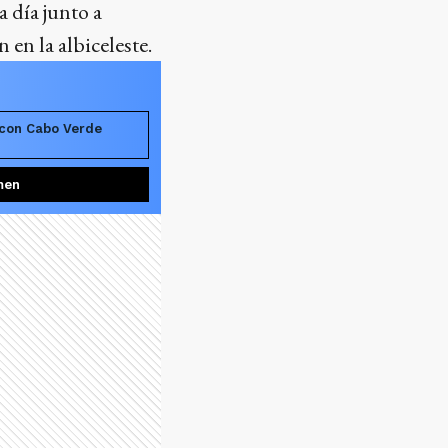
 día junto a
 en la albiceleste.
 con Cabo Verde
men